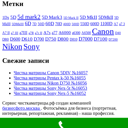
Метки
5d mark2
5D
5D Mark3
5D MkII
5DMkII
1Dx
5D
5D Mark II
6D
60D
1100D
70D
50D
550D
600D
MkIII
7D
A7
5DMkIII
400D
500D
a7 3
Canon
a7III
A7s
A6000
a77
a6300
A7 II
a7 III
a7R
a7r II
A6500
D40
D610
D800
D7000
D750
D7100
D600
D700
D80
D810
D7200
Nikon
Sony
Свежие записи
Чистка матрицы Canon 5DIV №16057
Чистка матрицы Pentax k-50 №16055
Чистка матрицы Nikon D750 №16056
Чистка матрицы Sony Nex-5t №16053
Чистка матрицы Sony Nex-5 №16052
Сервис чисткаматрицы.рф создан компанией
бизнесфото.москва
. Фотосъёмка для бизнеса (портретная,
интерьерная, репортажная, рекламная) - наша профессия.