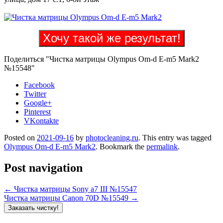
Хочу такой же результат!
Поделиться "Чистка матрицы Olympus Om-d E-m5 Mark2
№15548"
Facebook
Twitter
Google+
Pinterest
VKontakte
Posted on
2021-09-16
by
photocleaning.ru
. This entry was tagged
Olympus Om-d E-m5 Mark2
. Bookmark the
permalink
.
Post navigation
←
Чистка матрицы Sony a7 III №15547
Чистка матрицы Canon 70D №15549
→