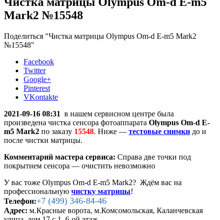
Чистка матрицы Olympus Om-d E-m5
Mark2 №15548
Поделиться "Чистка матрицы Olympus Om-d E-m5 Mark2
№15548"
Facebook
Twitter
Google+
Pinterest
VKontakte
2021-09-16 08:31
в нашем сервисном центре была
произведена чистка сенсора фотоаппарата
Olympus Om-d E-
m5 Mark2
по заказу
15548
. Ниже —
тестовые снимки
до и
после чистки матрицы.
Комментарий мастера сервиса:
Справа две точки под
покрытием сенсора — очистить невозможно
У вас тоже Olympus Om-d E-m5 Mark2? Ждём вас на
профессиональную
чистку матрицы
!
+7 (499) 346-84-46
Телефон:
Адрес:
м.Красные ворота, м.Комсомольская, Каланчевская
улица, дом 17 с.1, 6-ой этаж