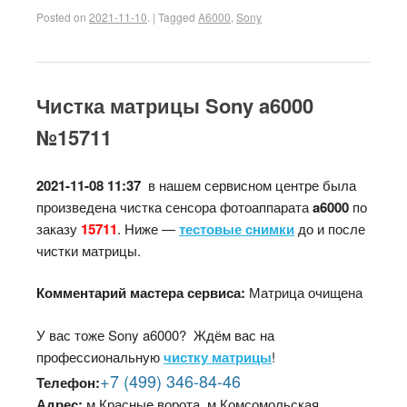
Posted on
2021-11-10
.
|
Tagged
A6000
,
Sony
Чистка матрицы Sony a6000
№15711
2021-11-08 11:37
в нашем сервисном центре была
произведена чистка сенсора фотоаппарата
a6000
по
заказу
15711
. Ниже —
тестовые снимки
до и после
чистки матрицы.
Комментарий мастера сервиса:
Матрица очищена
У вас тоже Sony a6000? Ждём вас на
профессиональную
чистку матрицы
!
+7 (499) 346-84-46
Телефон:
Адрес:
м.Красные ворота, м.Комсомольская,