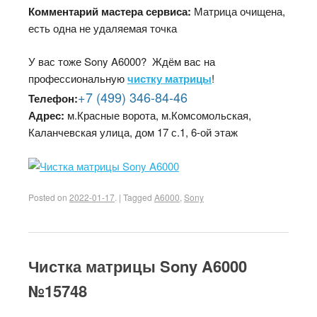
Комментарий мастера сервиса:
Матрица очищена,
есть одна не удаляемая точка
У вас тоже Sony A6000? Ждём вас на
профессиональную
чистку матрицы
!
+7 (499) 346-84-46
Телефон:
Адрес:
м.Красные ворота, м.Комсомольская,
Каланчевская улица, дом 17 с.1, 6-ой этаж
Posted on
2022-01-17
.
|
Tagged
A6000
,
Sony
Чистка матрицы Sony A6000
№15748