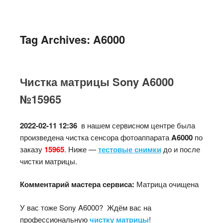
Skip to content
Menu
Tag Archives:
A6000
Чистка матрицы Sony A6000
№15965
2022-02-11 12:36
в нашем сервисном центре была
произведена чистка сенсора фотоаппарата
A6000
по
заказу
15965
. Ниже —
тестовые снимки
до и после
чистки матрицы.
Комментарий мастера сервиса:
Матрица очищена
У вас тоже Sony A6000? Ждём вас на
профессиональную
чистку матрицы
!