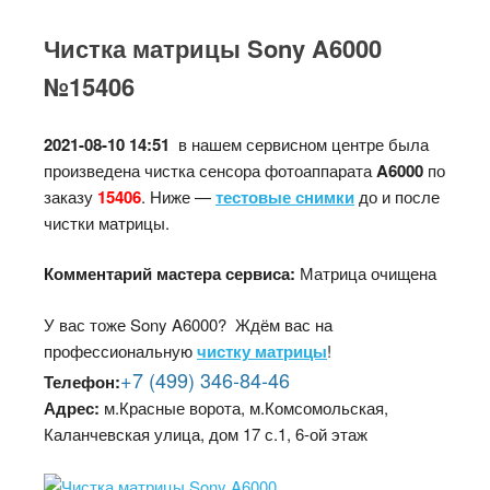
Чистка матрицы Sony A6000
№15406
2021-08-10 14:51
в нашем сервисном центре была
произведена чистка сенсора фотоаппарата
A6000
по
заказу
15406
. Ниже —
тестовые снимки
до и после
чистки матрицы.
Комментарий мастера сервиса:
Матрица очищена
У вас тоже Sony A6000? Ждём вас на
профессиональную
чистку матрицы
!
+7 (499) 346-84-46
Телефон:
Адрес:
м.Красные ворота, м.Комсомольская,
Каланчевская улица, дом 17 с.1, 6-ой этаж