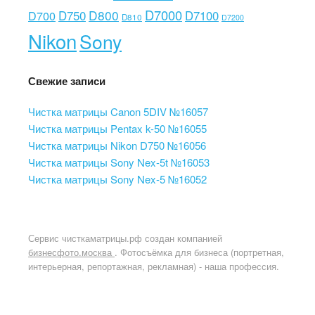
D7000
D750
D800
D700
D7100
D810
D7200
Nikon
Sony
Свежие записи
Чистка матрицы Canon 5DIV №16057
Чистка матрицы Pentax k-50 №16055
Чистка матрицы Nikon D750 №16056
Чистка матрицы Sony Nex-5t №16053
Чистка матрицы Sony Nex-5 №16052
Сервис чисткаматрицы.рф создан компанией
бизнесфото.москва
. Фотосъёмка для бизнеса (портретная,
интерьерная, репортажная, рекламная) - наша профессия.