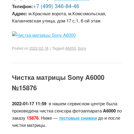
+7 (499) 346-84-46
Телефон:
Адрес:
м.Красные ворота, м.Комсомольская,
Каланчевская улица, дом 17 с.1, 6-ой этаж
Posted on
2022-02-18
.
|
Tagged
A6000
,
Sony
Чистка матрицы Sony A6000
№15876
2022-01-17 11:59
в нашем сервисном центре была
произведена чистка сенсора фотоаппарата
A6000
по
заказу
15876
. Ниже —
тестовые снимки
до и после
чистки матрицы.